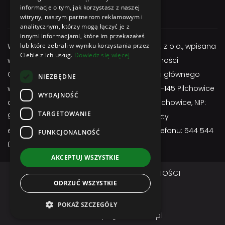
informacje o tym, jak korzystasz z naszej
+48 544 544 064
witryny, naszym partnerom reklamowym i
analitycznym, którzy mogą łączyć je z
innymi informacjami, które im przekazałeś
Właścicielem serwisu jest firma Atexbud Sp. z o.o., wpisana
lub które zebrali w wyniku korzystania przez
Ciebie z ich usług.
Dowiedz się więcej
w Centralnej Ewidencji i Informacji o Działalności
Gospodarczej, posiadającą adres miejsca głównego
NIEZBĘDNE
wykonywania działalności: ul. Gliwicka 3; 44-145 Pilchowice
WYDAJNOŚĆ
adres do doręczeń: ul. Gliwicka 3; 44-145 Pilchowice, NIP:
TARGETOWANIE
9691657255, REGON: 524963750, adres poczty
elektronicznej:
sklep@atexbud.pl
, numer telefonu: 544 544
FUNKCJONALNOŚĆ
064
AKCEPTUJ WSZYSTKIE
REGULAMIN
POLITYKA PRYWATNOŚCI
ODRZUĆ WSZYSTKIE
DOSTAWA I PŁATNOŚĆ
Copyright © ATEXBUD
POKAŻ SZCZEGÓŁY
created by
undicom.pl