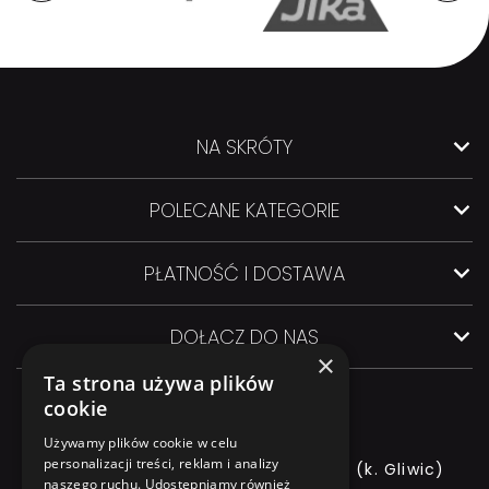
NA SKRÓTY
POLECANE KATEGORIE
PŁATNOŚĆ I DOSTAWA
DOŁĄCZ DO NAS
×
Ta strona używa plików
cookie
Używamy plików cookie w celu
personalizacji treści, reklam i analizy
ul. GLIWICKA 3, 44-145 PILCHOWICE (k. Gliwic)
naszego ruchu. Udostępniamy również