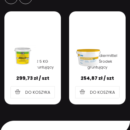
KNAUF Grundiermittel
ARDEX P 52 5 KG
90 15 kg Środek
Koncentrat gruntujący
gruntujący
299,73
zł
/ szt
254,87
zł
/ szt
DO KOSZYKA
DO KOSZYKA