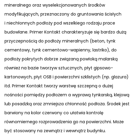
mineralnego oraz wyselekcjonowanych środków
modyfikujących, przeznaczony do gruntowania ścisłych
i niechłonnych podłoży pod wszelkiego rodzaju prace
budowlane. Primer Kontakt charakteryzuje się bardzo dużą
przyczepnością do podłoży mineralnych (beton, tynk
cementowy, tynk cementowo-wapienny, lastriko), do
podłoży pokrytych dobrze związaną powłoką malarską
również na bazie tworzyw sztucznych, płyt gipsowo-
kartonowych, płyt OSB i powierzchni szklistych (np. glazura)
itd. Primer Kontakt tworzy warstwę szczepną o dużej
nośności pomiędzy podłożem a wyprawą tynkarską, klejową
lub posadzką oraz zmniejsza chłonność podłoża. Środek jest
barwiony na kolor czerwony co ułatwia kontrolę
równomiernego rozprowadzenia go na powierzchni. Może
być stosowany na zewnątrz i wewnątrz budynku.