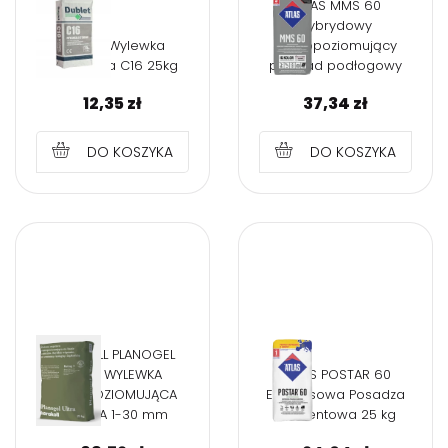
ATLAS MMS 60
hybrydowy
Dublet Wylewka
samopoziomujący
betonowa C16 25kg
podkład podłogowy
12,35
zł
37,34
zł
DO KOSZYKA
DO KOSZYKA
KERAKOLL PLANOGEL
ULTRA WYLEWKA
ATLAS POSTAR 60
SAMOPOZIOMUJĄCA
Ekspresowa Posadza
ŻELOWA 1-30 mm
Cementowa 25 kg