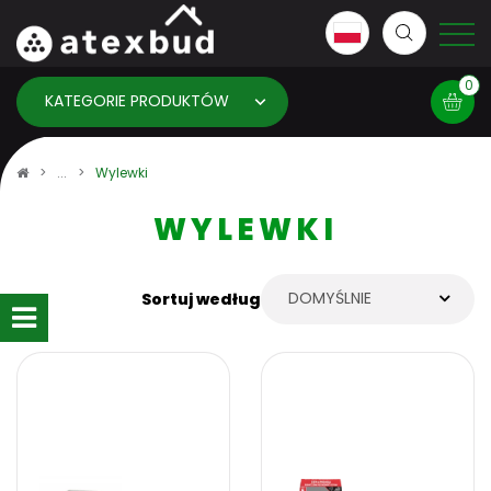
0
KATEGORIE PRODUKTÓW
Koszyk
Wylewki
WYLEWKI
×
info:
Twój koszyk jest pusty!
DOMYŚLNIE
Sortuj według