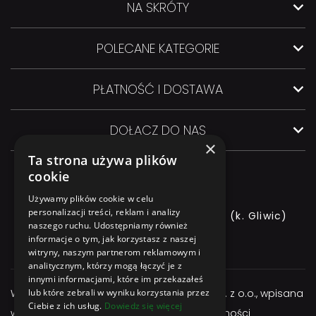
NA SKRÓTY
POLECANE KATEGORIE
PŁATNOŚĆ I DOSTAWA
DOŁĄCZ DO NAS
×
Ta strona używa plików
cookie
Używamy plików cookie w celu
personalizacji treści, reklam i analizy
ul. GLIWICKA 3, 44-145 PILCHOWICE (k. Gliwic)
naszego ruchu. Udostępniamy również
informacje o tym, jak korzystasz z naszej
+48 544 544 064
witryny, naszym partnerom reklamowym i
analitycznym, którzy mogą łączyć je z
innymi informacjami, które im przekazałeś
lub które zebrali w wyniku korzystania przez
Właścicielem serwisu jest firma Atexbud Sp. z o.o., wpisana
Ciebie z ich usług.
Dowiedz się więcej
w Centralnej Ewidencji i Informacji o Działalności