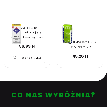
ATLAS SMS 15
Samopoziomujący
podkład podłogowy
KREISEL 419 WYLEWKA
56,99
zł
EXPRESS 25KG
45,28
zł
DO KOSZYKA
CO NAS WYRÓŻNIA?