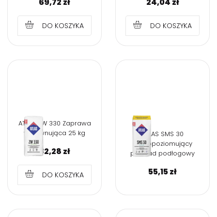
69,72
zł
24,04
zł
DO KOSZYKA
DO KOSZYKA
ATLAS ZW 330 Zaprawa
wyrównująca 25 kg
ATLAS SMS 30
Samopoziomujący
32,28
zł
podkład podłogowy
55,15
zł
DO KOSZYKA