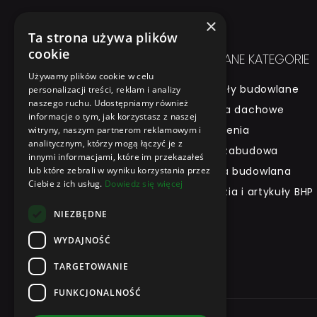
×
Ta strona używa plików
cookie
NA SKRÓTY
POLECANE KATEGORIE
Używamy plików cookie w celu
Strona główna
Materiały budowlane
personalizacji treści, reklam i analizy
naszego ruchu. Udostępniamy również
O firmie
Pokrycia dachowe
informacje o tym, jak korzystasz z naszej
Produkty
Docieplenia
witryny, naszym partnerom reklamowym i
analitycznym, którzy mogą łączyć je z
Marki
Sucha zabudowa
innymi informacjami, które im przekazałeś
Wypożyczalnia
lub które zebrali w wyniku korzystania przez
Chemia budowlana
Ciebie z ich usług.
Dowiedz się więcej
Betoniarnia
Narzędzia i artykuły BHP
Kontakt
NIEZBĘDNE
Hurtowania budowlana
WYDAJNOŚĆ
Gliwice
TARGETOWANIE
FUNKCJONALNOŚĆ