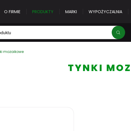
O FIRMIE
PRODUKTY
MARKI
WYPOŻYCZALNIA
ki mozaikowe
Adres e-mail
*
TYNKI MO
Hasło
*
Nie pamiętasz hasła?
Zalogu