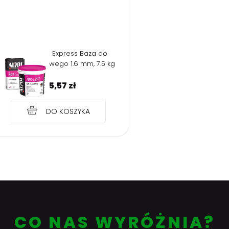
Zarejest
ALPOL AT397 Express Baza do
tynku mozaikowego 1.6 mm, 7.5 kg
195,57
zł
DO KOSZYKA
CO NAS WYRÓŻNIA?