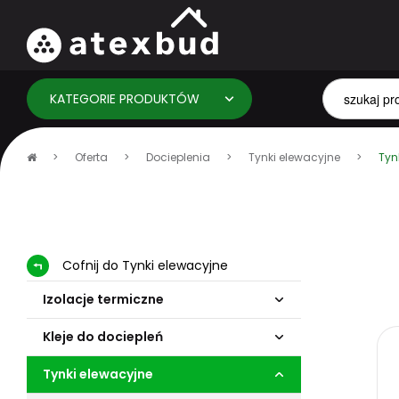
KATEGORIE PRODUKTÓW
Strona
Oferta
Docieplenia
Tynki elewacyjne
Tyn
główna
Cofnij do Tynki elewacyjne
Izolacje termiczne
Kleje do dociepleń
Tynki elewacyjne