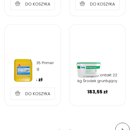
DO KOSZYKA
DO KOSZYKA
SikaCeram 935 Primer
5.00 kg
Knauf Betokontakt 22
46,74
zł
kg Środek gruntujący
183,55
zł
DO KOSZYKA