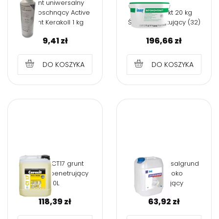
Grunt uniwersalny
szybkoschnący Active
Betokontakt 20 kg
grunt Kerakoll 1 kg
Środek gruntujący (32)
9,41
zł
196,66
zł
DO KOSZYKA
DO KOSZYKA
Ceresit CT17 grunt
KNAUF Universalgrund
głęboko penetrujący
10L Głęboko
10L
penetrujący
118,39
zł
63,92
zł