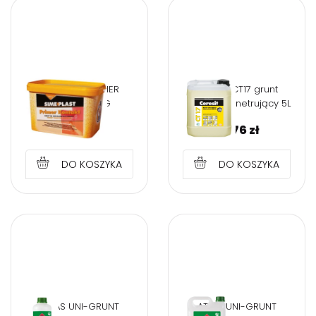
SIMEPLAST PRIMER
Ceresit CT17 grunt
KONTAKT 7 KG
głęboko penetrujący 5L
81,64
zł
63,76
zł
DO KOSZYKA
DO KOSZYKA
ATLAS UNI-GRUNT
ATLAS UNI-GRUNT