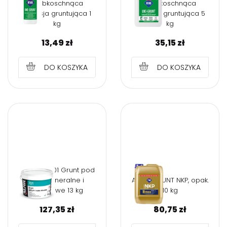
Szybkoschnąca
Szybkoschnąca
emulsja gruntująca 1
emulsja gruntująca 5
kg
kg
13,49
zł
35,15
zł
DO KOSZYKA
DO KOSZYKA
ALPOL AG701 Grunt pod
tynki mineralne i
ATLAS GRUNT NKP, opak.
silikonowe 13 kg
10 kg
127,35
zł
80,75
zł