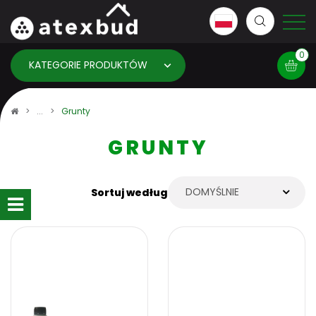
0
KATEGORIE PRODUKTÓW
Koszyk
Grunty
GRUNTY
×
info:
Twój koszyk jest pusty!
DOMYŚLNIE
Sortuj według