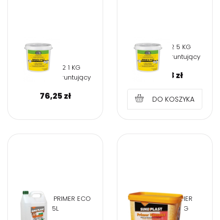
ARDEX P 52 5 KG
Koncentrat gruntujący
ARDEX P 52 1 KG
299,73
zł
Koncentrat gruntujący
76,25
zł
DO KOSZYKA
SIMEPLAST PRIMER ECO
SIMEPLAST PRIMER
5L
KONTAKT 1,5 KG