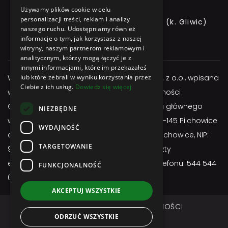
Używamy plików cookie w celu
personalizacji treści, reklam i analizy
ul. GLIWICKA 3, 44-145 PILCHOWICE (k. Gliwic)
naszego ruchu. Udostępniamy również
informacje o tym, jak korzystasz z naszej
+48 544 544 064
witryny, naszym partnerom reklamowym i
analitycznym, którzy mogą łączyć je z
innymi informacjami, które im przekazałeś
Właścicielem serwisu jest firma Atexbud Sp. z o.o., wpisana
lub które zebrali w wyniku korzystania przez
Ciebie z ich usług.
Dowiedz się więcej
w Centralnej Ewidencji i Informacji o Działalności
Gospodarczej, posiadającą adres miejsca głównego
NIEZBĘDNE
wykonywania działalności: ul. Gliwicka 3; 44-145 Pilchowice
WYDAJNOŚĆ
adres do doręczeń: ul. Gliwicka 3; 44-145 Pilchowice, NIP:
TARGETOWANIE
9691657255, REGON: 524963750, adres poczty
elektronicznej:
sklep@atexbud.pl
, numer telefonu: 544 544
FUNKCJONALNOŚĆ
064
AKCEPTUJ WSZYSTKIE
REGULAMIN
POLITYKA PRYWATNOŚCI
ODRZUĆ WSZYSTKIE
DOSTAWA I PŁATNOŚĆ