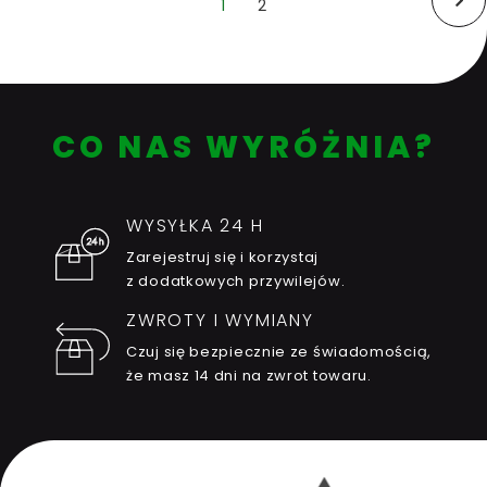
1
2
(Obecna)
Nast
CO NAS WYRÓŻNIA?
WYSYŁKA 24 H
Zarejestruj się i korzystaj
z dodatkowych przywilejów.
ZWROTY I WYMIANY
Czuj się bezpiecznie ze świadomością,
że masz 14 dni na zwrot towaru.