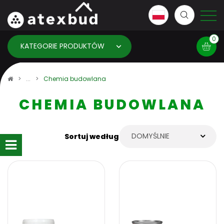
0
KATEGORIE PRODUKTÓW
Koszyk
Chemia budowlana
CHEMIA BUDOWLANA
×
info:
Twój koszyk jest pusty!
DOMYŚLNIE
Sortuj według