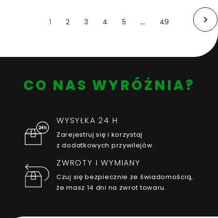
…
1
2
3
4
5
49
(Obecna)
Ostatni
Nast
CO NAS WYRÓŻNIA?
WYSYŁKA 24 H
Zarejestruj się i korzystaj
z dodatkowych przywilejów.
ZWROTY I WYMIANY
Czuj się bezpiecznie ze świadomością,
że masz 14 dni na zwrot towaru.