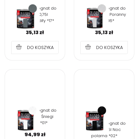
NJORD Impregnat do
NJORD Impregnat do
drewna 0,75l
drewna 0,75l Poranny
Norweskie klify *17*
szron *16*
35,13
zł
35,13
zł
DO KOSZYKA
DO KOSZYKA
NJORD Impregnat do
drewna 2,5l Śniegi
północy *01*
NJORD Impregnat do
drewna 2,5l Noc
94,99
zł
polarna *02*