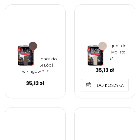
NJORD Impregnat do
drewna 0,75l Mglista
łąka *12*
NJORD Impregnat do
drewna 0,75l Łódź
35,13
zł
wikingów *11*
35,13
zł
DO KOSZYKA