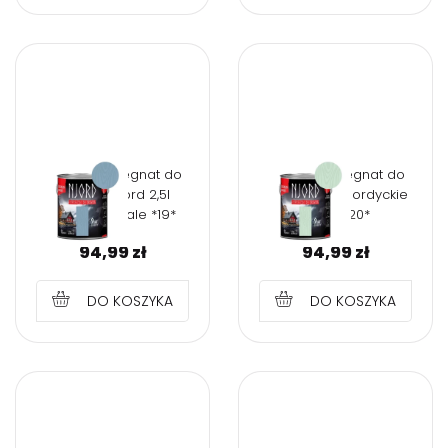
NJORD Impregnat do
NJORD Impregnat do
drewna Njord 2,5l
drewna 2,5l Nordyckie
Atlantyckie fale *19*
trawy *20*
94,99
zł
94,99
zł
DO KOSZYKA
DO KOSZYKA