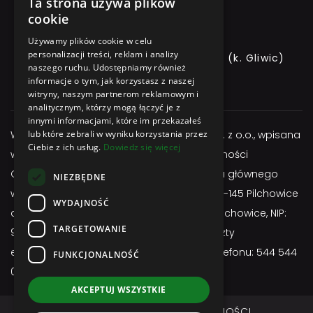
Ta strona używa plików
cookie
Używamy plików cookie w celu
personalizacji treści, reklam i analizy
ul. GLIWICKA 3, 44-145 PILCHOWICE (k. Gliwic)
naszego ruchu. Udostępniamy również
informacje o tym, jak korzystasz z naszej
+48 544 544 064
witryny, naszym partnerom reklamowym i
analitycznym, którzy mogą łączyć je z
innymi informacjami, które im przekazałeś
Właścicielem serwisu jest firma Atexbud Sp. z o.o., wpisana
lub które zebrali w wyniku korzystania przez
Ciebie z ich usług.
Dowiedz się więcej
w Centralnej Ewidencji i Informacji o Działalności
Gospodarczej, posiadającą adres miejsca głównego
NIEZBĘDNE
wykonywania działalności: ul. Gliwicka 3; 44-145 Pilchowice
WYDAJNOŚĆ
adres do doręczeń: ul. Gliwicka 3; 44-145 Pilchowice, NIP:
TARGETOWANIE
9691657255, REGON: 524963750, adres poczty
elektronicznej:
sklep@atexbud.pl
, numer telefonu: 544 544
FUNKCJONALNOŚĆ
064
AKCEPTUJ WSZYSTKIE
REGULAMIN
POLITYKA PRYWATNOŚCI