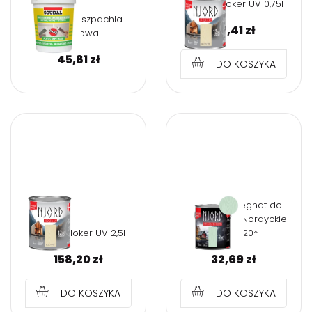
NJORD Bloker UV 0,75l
0,9L Lekka szpachla
47,41
zł
akrylowa
45,81
zł
DO KOSZYKA
NJORD Impregnat do
drewna 0,75l Nordyckie
NJORD Bloker UV 2,5l
trawy *20*
158,20
zł
32,69
zł
DO KOSZYKA
DO KOSZYKA