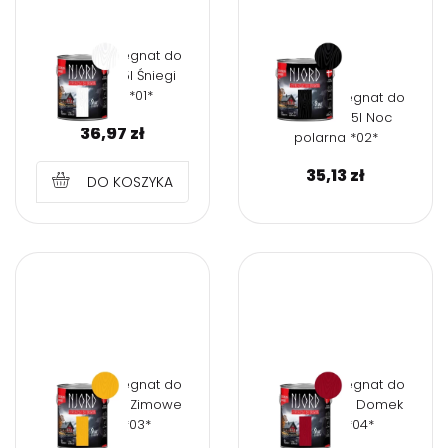
NJORD Impregnat do
drewna 0,75l Śniegi
północy *01*
NJORD Impregnat do
drewna 0,75l Noc
36,97
zł
polarna *02*
35,13
zł
DO KOSZYKA
NJORD Impregnat do
NJORD Impregnat do
drewna 0,75l Zimowe
drewna 0,75l Domek
słońce *03*
rybaka *04*