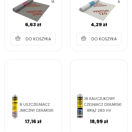
MEMBRANA DACHOWA
MEMBRANA DACHOWA
VENTUS 200g/m2;
VENTUS 120g/m2;
1,5x50m
1,5x50m
6,63
zł
4,29
zł
DO KOSZYKA
DO KOSZYKA
DB KAUCZUKOWY
DB USZCZELNIACZ
USZCZELNIACZ DEKARSKI
BITUMICZNY DEKARSKI
BRĄZ 280 ml
17,16
zł
18,99
zł