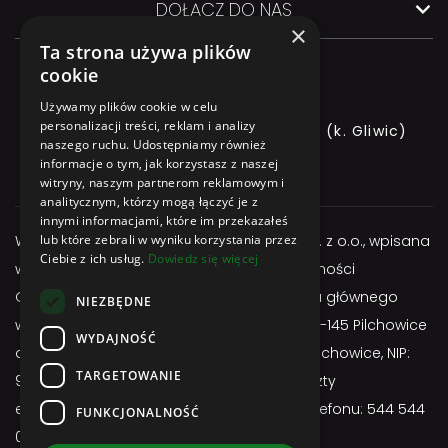
DOŁĄCZ DO NAS
×
Ta strona używa plików
cookie
Używamy plików cookie w celu
personalizacji treści, reklam i analizy
ul. GLIWICKA 3, 44-145 PILCHOWICE (k. Gliwic)
naszego ruchu. Udostępniamy również
informacje o tym, jak korzystasz z naszej
+48 544 544 064
witryny, naszym partnerom reklamowym i
analitycznym, którzy mogą łączyć je z
innymi informacjami, które im przekazałeś
lub które zebrali w wyniku korzystania przez
Właścicielem serwisu jest firma Atexbud Sp. z o.o., wpisana
Ciebie z ich usług.
Dowiedz się więcej
w Centralnej Ewidencji i Informacji o Działalności
Gospodarczej, posiadającą adres miejsca głównego
NIEZBĘDNE
wykonywania działalności: ul. Gliwicka 3; 44-145 Pilchowice
WYDAJNOŚĆ
adres do doręczeń: ul. Gliwicka 3; 44-145 Pilchowice, NIP:
TARGETOWANIE
9691657255, REGON: 524963750, adres poczty
elektronicznej:
sklep@atexbud.pl
, numer telefonu: 544 544
FUNKCJONALNOŚĆ
064