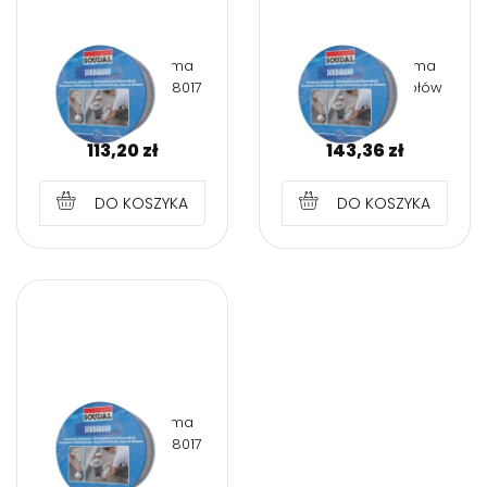
SOUDABAND Taśma
SOUDABAND Taśma
dekarska brąz RAL8017
dekarska - kolor ołów
22,5 cm
30 cm
113,20
zł
143,36
zł
DO KOSZYKA
DO KOSZYKA
SOUDABAND Taśma
dekarska brąz RAL8017
30 cm