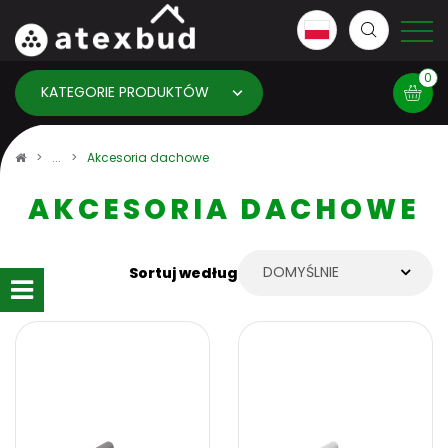
0
KATEGORIE PRODUKTÓW
Koszyk
Akcesoria dachowe
AKCESORIA DACHOWE
×
info:
Twój koszyk jest pusty!
DOMYŚLNIE
Sortuj według