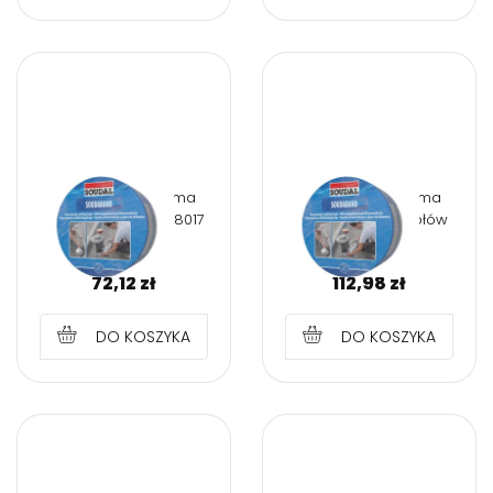
SOUDABAND Taśma
SOUDABAND Taśma
dekarska brąz RAL8017
dekarska - kolor ołów
15 cm
22,5 cm
72,12
zł
112,98
zł
DO KOSZYKA
DO KOSZYKA