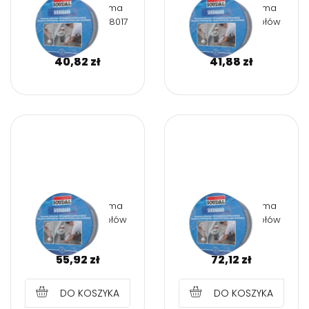
SOUDABAND Taśma
SOUDABAND Taśma
dekarska brąz RAL8017
dekarska - kolor ołów
7,5 cm
7,5 cm
40,82
zł
41,88
zł
SOUDABAND Taśma
SOUDABAND Taśma
dekarska - kolor ołów
dekarska - kolor ołów
10 cm
15 cm
55,92
zł
72,12
zł
DO KOSZYKA
DO KOSZYKA