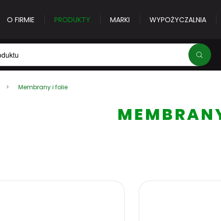
O FIRMIE
PRODUKTY
MARKI
WYPOŻYCZALNIA
Membrany i folie
Adres e-mail
*
MEMBRANY 
Hasło
*
Nie pamiętasz hasła?
Zalogu