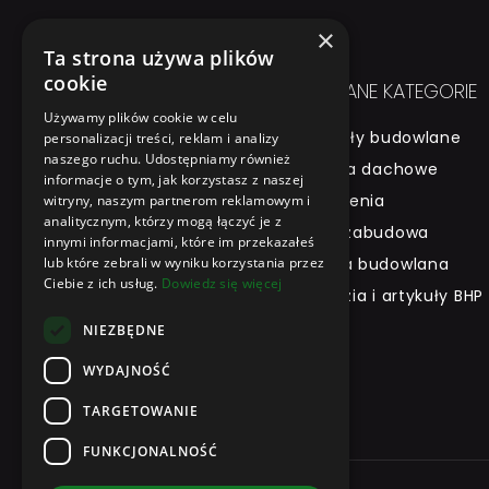
×
Ta strona używa plików
cookie
NA SKRÓTY
POLECANE KATEGORIE
Używamy plików cookie w celu
Strona główna
Materiały budowlane
personalizacji treści, reklam i analizy
naszego ruchu. Udostępniamy również
O firmie
Pokrycia dachowe
informacje o tym, jak korzystasz z naszej
Produkty
Docieplenia
witryny, naszym partnerom reklamowym i
analitycznym, którzy mogą łączyć je z
Marki
Sucha zabudowa
innymi informacjami, które im przekazałeś
Wypożyczalnia
lub które zebrali w wyniku korzystania przez
Chemia budowlana
Ciebie z ich usług.
Dowiedz się więcej
Betoniarnia
Narzędzia i artykuły BHP
Kontakt
NIEZBĘDNE
Hurtowania budowlana
WYDAJNOŚĆ
Gliwice
TARGETOWANIE
FUNKCJONALNOŚĆ