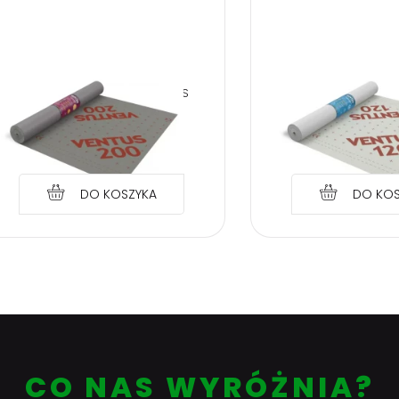
Zarejest
MEMBRANA DACHOWA VENTUS
MEMBRANA DACHO
200g/m2; 1,5x50m
120g/m2; 1,
6,63
zł
4,29
z
DO KOSZYKA
DO KOS
CO NAS WYRÓŻNIA?