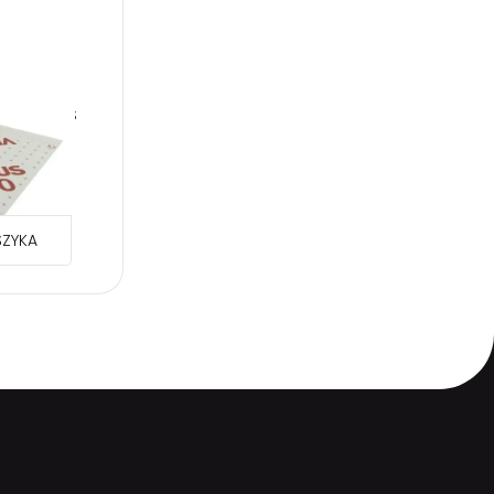
ruj się
WA VENTUS
5x50m
ł
ZYKA