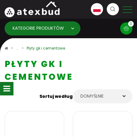
0
KATEGORIE PRODUKTÓW
Koszyk
Płyty gk i cementowe
PŁYTY GK I
×
info:
Twój koszyk jest pusty!
CEMENTOWE
DOMYŚLNIE
Sortuj według