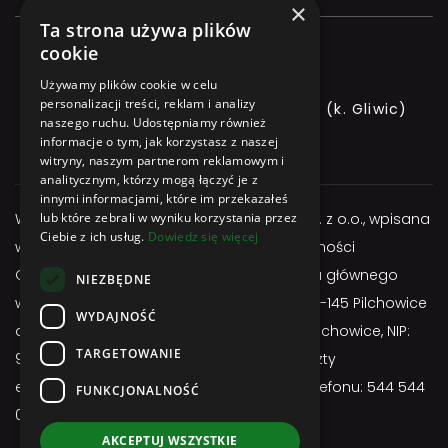
×
Ta strona używa plików
cookie
Używamy plików cookie w celu
personalizacji treści, reklam i analizy
ul. GLIWICKA 3, 44-145 PILCHOWICE (k. Gliwic)
naszego ruchu. Udostępniamy również
informacje o tym, jak korzystasz z naszej
+48 544 544 064
witryny, naszym partnerom reklamowym i
analitycznym, którzy mogą łączyć je z
innymi informacjami, które im przekazałeś
Właścicielem serwisu jest firma Atexbud Sp. z o.o., wpisana
lub które zebrali w wyniku korzystania przez
Ciebie z ich usług.
Dowiedz się więcej
w Centralnej Ewidencji i Informacji o Działalności
Gospodarczej, posiadającą adres miejsca głównego
NIEZBĘDNE
wykonywania działalności: ul. Gliwicka 3; 44-145 Pilchowice
WYDAJNOŚĆ
adres do doręczeń: ul. Gliwicka 3; 44-145 Pilchowice, NIP:
TARGETOWANIE
9691657255, REGON: 524963750, adres poczty
elektronicznej:
sklep@atexbud.pl
, numer telefonu: 544 544
FUNKCJONALNOŚĆ
064
AKCEPTUJ WSZYSTKIE