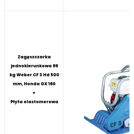
Zagęszczarka
jednokierunkowa 99
kg Weber CF 3 Hd 500
mm, Honda GX 160
+
Płyta elastomerowa