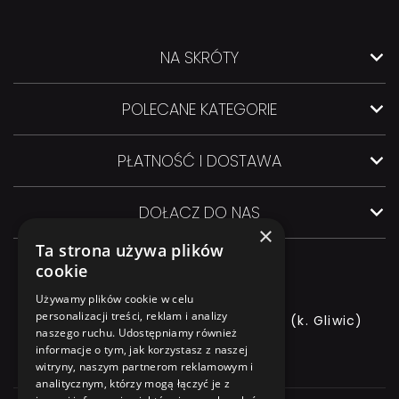
NA SKRÓTY
POLECANE KATEGORIE
PŁATNOŚĆ I DOSTAWA
DOŁĄCZ DO NAS
×
Ta strona używa plików
cookie
Używamy plików cookie w celu
personalizacji treści, reklam i analizy
ul. GLIWICKA 3, 44-145 PILCHOWICE (k. Gliwic)
naszego ruchu. Udostępniamy również
informacje o tym, jak korzystasz z naszej
+48 544 544 064
witryny, naszym partnerom reklamowym i
analitycznym, którzy mogą łączyć je z