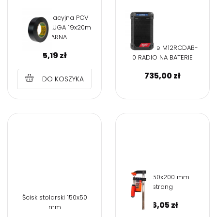
taśma izolacyjna PCV
szeroka DLUGA 19x20m
CZARNA
Milwaukee M12RCDAB-
5,19
zł
0 RADIO NA BATERIE
735,00
zł
DO KOSZYKA
Ścisk 50x200 mm
strong
Ścisk stolarski 150x50
36,05
zł
mm