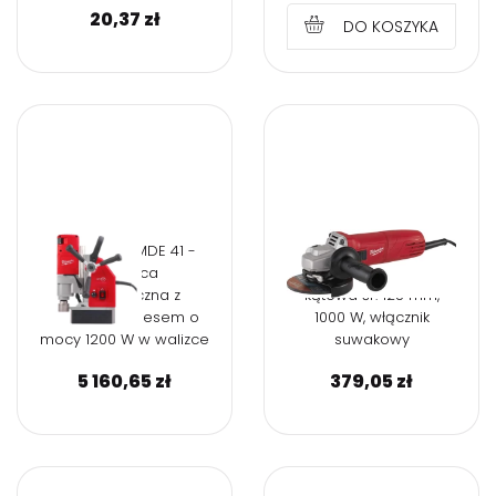
20,37
zł
DO KOSZYKA
Milwaukee MDE 41 -
Milwaukee AG1000-
Wiertnica
125EKX Szlifierka
magnetyczna z
kątowa śr. 125 mm,
elektromagnesem o
1000 W, włącznik
mocy 1200 W w walizce
suwakowy
5 160,65
zł
379,05
zł