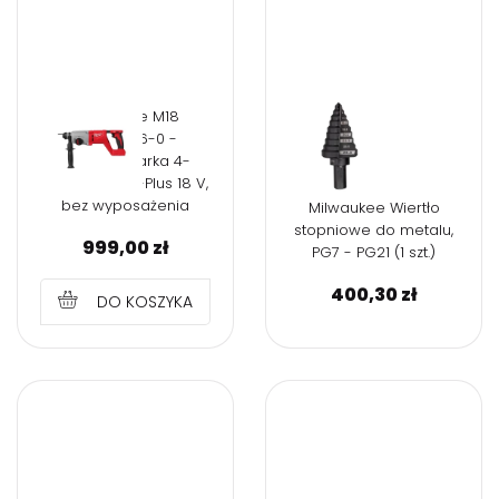
Milwaukee M18
BLHACD26-0 -
Młotowiertarka 4-
trybowa SDS-Plus 18 V,
bez wyposażenia
Milwaukee Wiertło
stopniowe do metalu,
999,00
zł
PG7 - PG21 (1 szt.)
400,30
zł
DO KOSZYKA