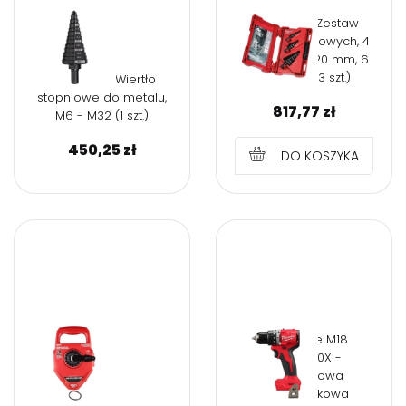
Milwaukee Zestaw
wierteł stopniowych, 4
- 12 mm, 4 - 20 mm, 6
- 35 mm (3 szt.)
Milwaukee Wiertło
stopniowe do metalu,
817,77
zł
M6 - M32 (1 szt.)
450,25
zł
DO KOSZYKA
Milwaukee M18
BLPDRC-0X -
Kompaktowa
bezszczotkowa