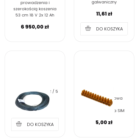
galwaniczny
prowadzenia i
szerokością koszenia
11,61
zł
53 cm 18 V 2x 12 Ah
6 950,00
zł
DO KOSZYKA
DRUT ŻARZONY FI 1,2 / 5
kg
Złączka 12-torowa
10mm PE
40,75
zł
pomarańczowa SIM
5,00
zł
DO KOSZYKA