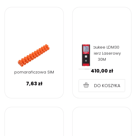
Milwaukee LDM30
Dalmierz Laserowy
30M
Złączka 12-torowa
16mm PE
410,00
zł
pomarańczowa SIM
7,63
zł
DO KOSZYKA