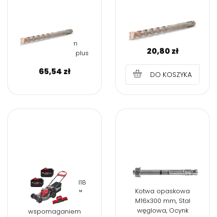
10X150X210MM
AGGRESSOR SDS PLUS
10x350x410mm
20,80
zł
AGGRESSOR SDS plus
65,54
zł
DO KOSZYKA
Kosiarka
akumulatorowa M18
Kotwa opaskowa
F2LM53-122 FUEL™
M16x300 mm, Stal
(2X18V) ze
węglowa, Ocynk
wspomaganiem