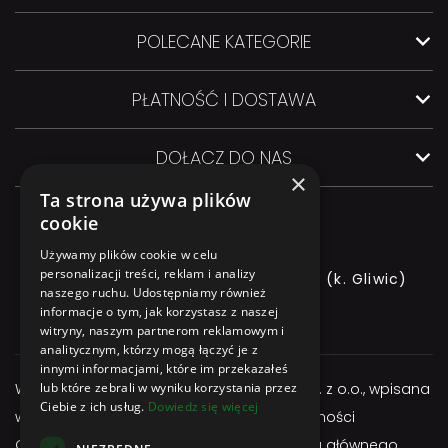
POLECANE KATEGORIE
PŁATNOŚĆ I DOSTAWA
DOŁĄCZ DO NAS
×
Ta strona używa plików
cookie
Używamy plików cookie w celu
personalizacji treści, reklam i analizy
ul. GLIWICKA 3, 44-145 PILCHOWICE (k. Gliwic)
naszego ruchu. Udostępniamy również
informacje o tym, jak korzystasz z naszej
+48 544 544 064
witryny, naszym partnerom reklamowym i
analitycznym, którzy mogą łączyć je z
innymi informacjami, które im przekazałeś
Właścicielem serwisu jest firma Atexbud Sp. z o.o., wpisana
lub które zebrali w wyniku korzystania przez
Ciebie z ich usług.
Dowiedz się więcej
w Centralnej Ewidencji i Informacji o Działalności
Gospodarczej, posiadającą adres miejsca głównego