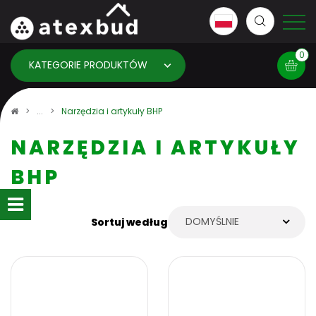
0
KATEGORIE PRODUKTÓW
Koszyk
Narzędzia i artykuły BHP
NARZĘDZIA I ARTYKUŁY
×
info:
Twój koszyk jest pusty!
BHP
DOMYŚLNIE
Sortuj według