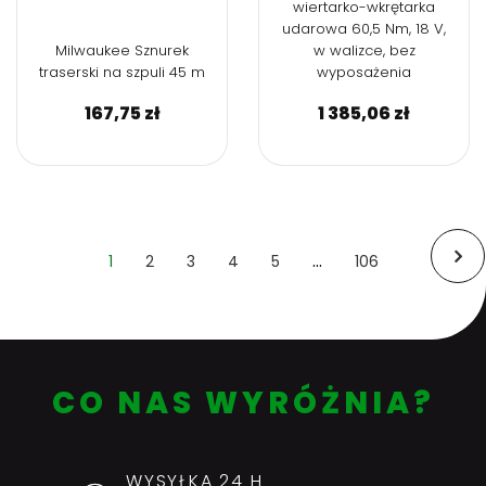
wiertarko-wkrętarka
udarowa 60,5 Nm, 18 V,
Milwaukee Sznurek
w walizce, bez
traserski na szpuli 45 m
wyposażenia
167,75
zł
1 385,06
zł
…
1
2
3
4
5
106
(Obecna)
Ostatni
Nast
CO NAS WYRÓŻNIA?
WYSYŁKA 24 H