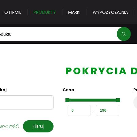
O FIRMIE
PRODUKTY
MARKI
WYPOŻYCZALNIA
Adres e-mail
*
POKRYCIA 
kaj
Cena
P
Hasło
*
Nie pamiętasz hasła?
Filtruj
WYCZYŚĆ
Zalogu