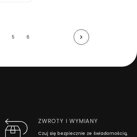
5
6
(Obecna)
Następny
ZWROTY I WYMIANY
Czuj się bezpiecznie ze świadomością,