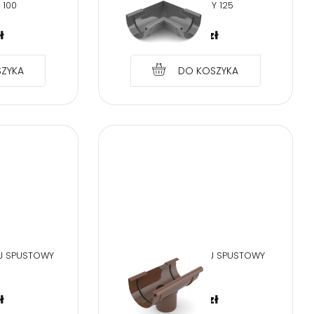
 100
WEWNĘTRZNY 125
ł
26,49
zł
ZYKA
DO KOSZYKA
EJ SPUSTOWY
BRYZA PVC BRĄZ LEJ SPUSTOWY
125/90
ł
26,49
zł