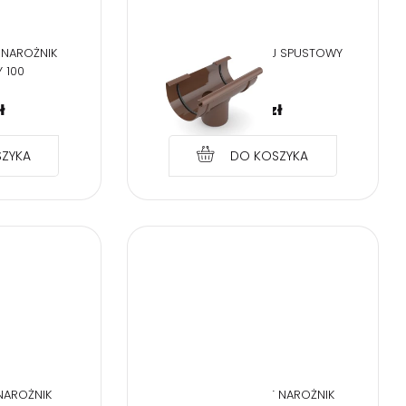
 NAROŻNIK
BRYZA PVC BRĄZ LEJ SPUSTOWY
 100
100/90
ł
24,74
zł
ZYKA
DO KOSZYKA
NAROŻNIK
BRYZA PVC GRAFIT NAROŻNIK