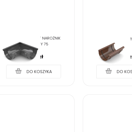
BRYZA PVC GRAFIT NAROŻNIK
BRYZA PVC BRĄZ ZŁ
ZEWNĘTRZNY 75
125
22,90
zł
22,90
z
DO KOSZYKA
DO KOS