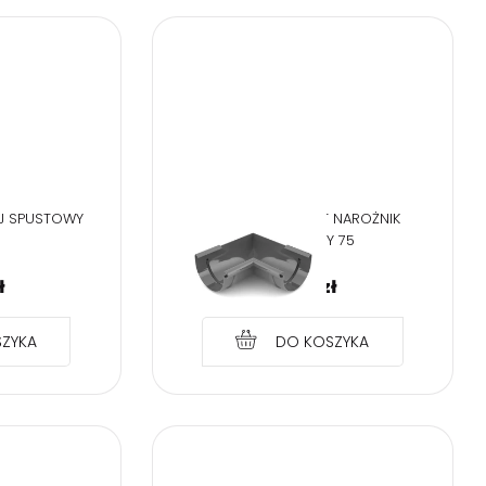
EJ SPUSTOWY
BRYZA PVC GRAFIT NAROŻNIK
WEWNĘRZNY 75
ł
22,90
zł
ZYKA
DO KOSZYKA