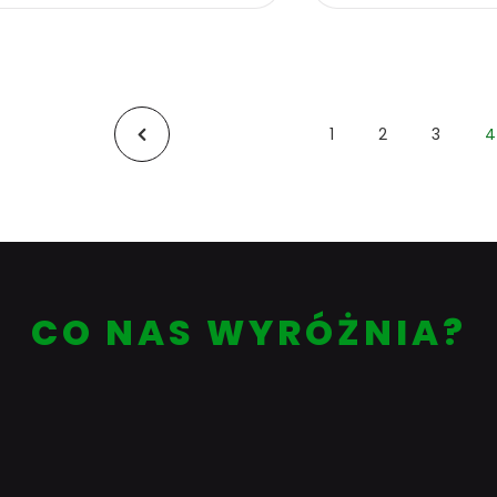
1
2
3
4
Pierwszy
Poprzedni
CO NAS WYRÓŻNIA?