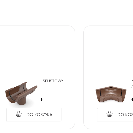
Zarejest
BRYZA PVC BRĄZ LEJ SPUSTOWY
BRYZA PVC BRĄZ 
75/63
WEWNĘTRZN
21,14
zł
21,14
z
DO KOSZYKA
DO KOS