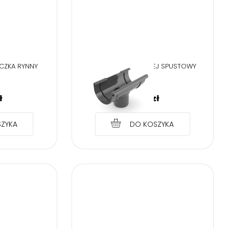
ĄCZKA RYNNY
BRYZA PVC GRAFIT LEJ SPUSTOWY
100/90
ł
24,74
zł
ZYKA
DO KOSZYKA