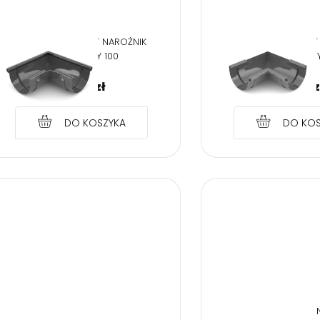
BRYZA PVC GRAFIT NAROŻNIK
BRYZA PVC GRAFIT
ZEWNĘTRZNY 100
WEWNĘTRZNY
24,74
zł
24,74
z
DO KOSZYKA
DO KOS
BRYZA PVC BRĄZ 