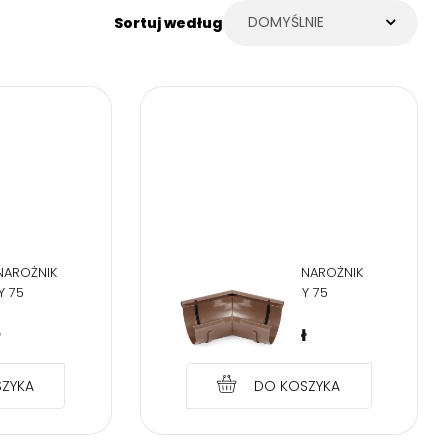
DOMYŚLNIE
Sortuj według
ruj się
NAROŻNIK
BRYZA PVC BRĄZ NAROŻNIK
Y 75
ZEWNĘTRZNY 75
ł
21,14
zł
ZYKA
DO KOSZYKA