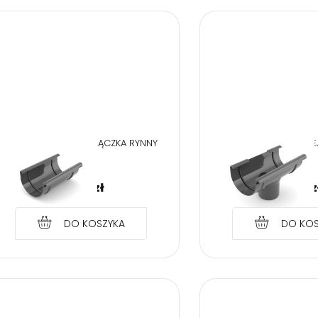
BRYZA PVC GRAFIT ZŁĄCZKA RYNNY
BRYZA PVC GRAFIT L
125
75/63
22,90
zł
22,90
z
DO KOSZYKA
DO KOS