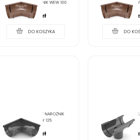
BRYZA BRĄZ NAROŻNIK WEW 100
ZEWNĘTRZNY
24,74
zł
24,74
z
DO KOSZYKA
DO KOS
BRYZA PVC GRAFIT NAROŻNIK
BRYZA PVC GRAFIT L
ZEWNĘTRZNY 125
125/90
26,49
zł
26,49
z