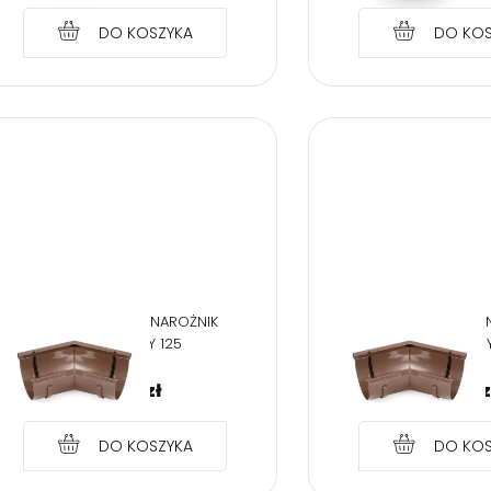
DO KOSZYKA
DO KOS
BRYZA PVC BRĄZ NAROŻNIK
BRYZA PVC BRĄZ 
ZEWNĘTRZNY 125
WEWNĘTRZNY
26,49
zł
26,49
z
DO KOSZYKA
DO KOS