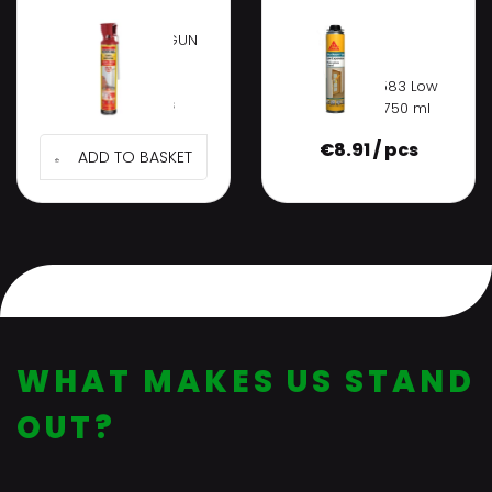
SOUDAL GENIUS GUN
FOAM 770ml
Sika Boom 583 Low
€
6.27 / pcs
Expansion 750 ml
€
8.91 / pcs
ADD TO BASKET
WHAT MAKES US STAND
OUT?