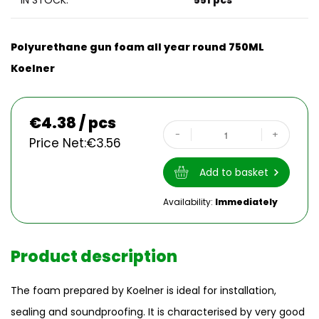
IN STOCK:
551 pcs
Polyurethane gun foam all year round 750ML
Koelner
€
4.38 / pcs
-
+
Price Net:
€
3.56
Add to basket
Availability:
Immediately
Product description
The foam prepared by Koelner is ideal for installation,
sealing and soundproofing. It is characterised by very good