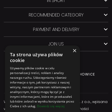
IN SHORT
RECOMMENDED CATEGORY
PAYMENT AND DELIVERY
JOIN US
×
Ta strona używa plików
cookie
Używamy plików cookie w celu
personalizacji treści, reklam i analizy
GLIWICKA 3 Street, 44-145 PILCHOWICE
naszego ruchu. Udostępniamy również
informacje o tym, jak korzystasz z naszej
+48 544 544 064
witryny, naszym partnerom reklamowym i
analitycznym, którzy mogą łączyć je z
innymi informacjami, które im przekazałeś
Właścicielem serwisu jest firma Atexbud Sp. z o.o., wpisana
lub które zebrali w wyniku korzystania przez
Ciebie z ich usług.
Dowiedz się więcej
w Centralnej Ewidencji i Informacji o Działalności