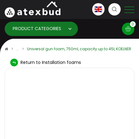
0
PRODUCT CATEGORIES
Basket
Universal gun foam, 750ml, capacity up to 45l, KOELNER
Return to Installation foams
×
info:
Your basket is empty!