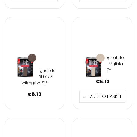
NJORD Impregnat do
drewna 0,75l Mglista
łąka *12*
NJORD Impregnat do
drewna 0,75l Łódź
€
8.13
wikingów *11*
€
8.13
ADD TO BASKET