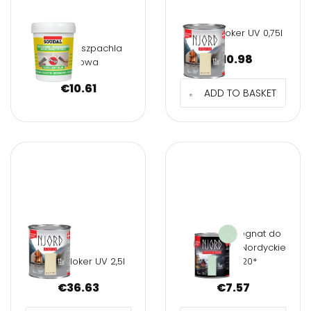
NJORD Bloker UV 0,75l
0,9L Lekka szpachla
€
10.98
akrylowa
€
10.61
ADD TO BASKET
NJORD Impregnat do
drewna 0,75l Nordyckie
NJORD Bloker UV 2,5l
trawy *20*
€
36.63
€
7.57