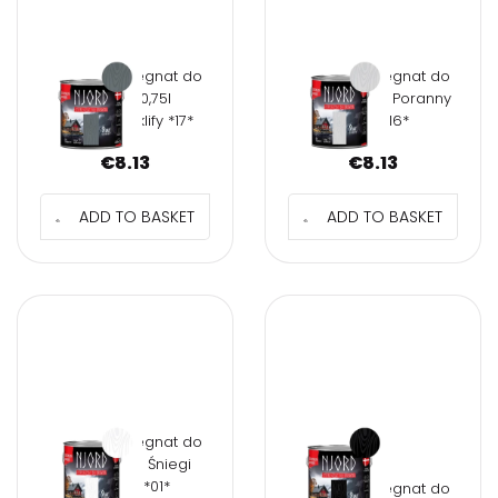
NJORD Impregnat do
NJORD Impregnat do
drewna 0,75l
drewna 0,75l Poranny
Norweskie klify *17*
szron *16*
€
8.13
€
8.13
ADD TO BASKET
ADD TO BASKET
NJORD Impregnat do
drewna 2,5l Śniegi
północy *01*
NJORD Impregnat do