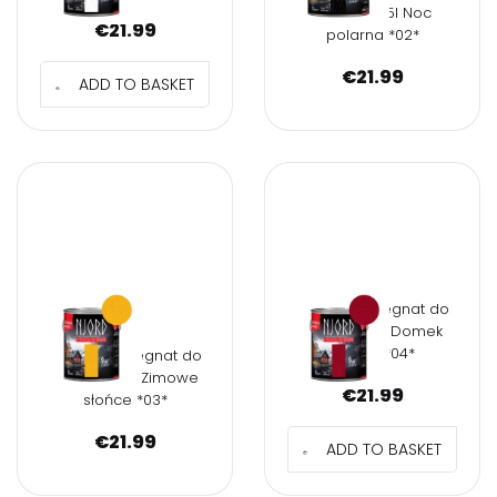
drewna 2,5l Noc
€
21.99
polarna *02*
€
21.99
ADD TO BASKET
NJORD Impregnat do
drewna 2,5l Domek
rybaka *04*
NJORD Impregnat do
drewna 2,5l Zimowe
€
21.99
słońce *03*
€
21.99
ADD TO BASKET