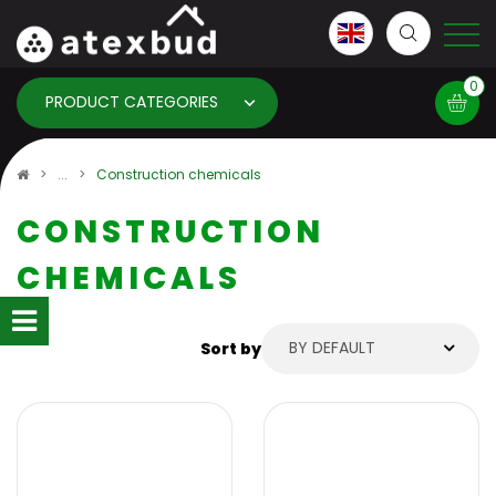
0
PRODUCT CATEGORIES
Basket
Construction chemicals
CONSTRUCTION
×
info:
Your basket is empty!
CHEMICALS
BY DEFAULT
Sort by