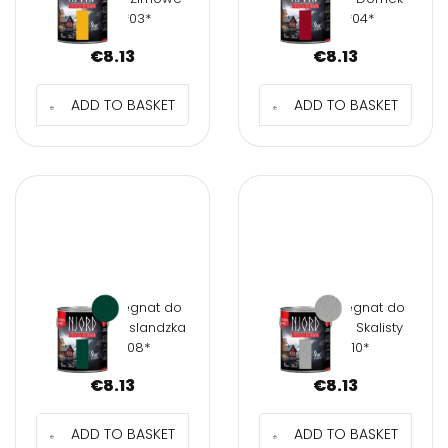
słońce *03*
rybaka *04*
€
8.13
€
8.13
ADD TO BASKET
ADD TO BASKET
NJORD Impregnat do
NJORD Impregnat do
drewna 0,75l Islandzka
drewna 0,75l Skalisty
dolina *08*
brzeg *10*
€
8.13
€
8.13
ADD TO BASKET
ADD TO BASKET