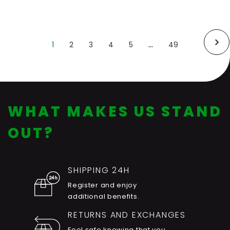
…
1
2
3
4
5
49
(Current)
Last
Next
WHAT MAKES US STAND
OUT?
SHIPPING 24H
Register and enjoy
additional benefits.
RETURNS AND EXCHANGES
Feel safe knowing that you