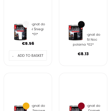
NJORD Impregnat do
drewna 0,75l Śniegi
północy *01*
NJORD Impregnat do
drewna 0,75l Noc
€
8.56
polarna *02*
€
8.13
ADD TO BASKET
NJORD Impregnat do
NJORD Impregnat do
drewna 0,75l Zimowe
drewna 0,75l Domek