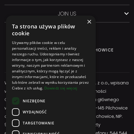
JOIN US
×
Ta strona używa plików
cookie
Używamy plików cookie w celu
personalizacji treści, reklam i analizy
GLIWICKA 3 Street, 44-145 PILCHOWICE
naszego ruchu. Udostępniamy również
informacje o tym, jak korzystasz z naszej
+48 544 544 064
witryny, naszym partnerom reklamowym i
analitycznym, którzy mogą łączyć je z
innymi informacjami, które im przekazałeś
Właścicielem serwisu jest firma Atexbud Sp. z o.o., wpisana
lub które zebrali w wyniku korzystania przez
Ciebie z ich usług.
Dowiedz się więcej
w Centralnej Ewidencji i Informacji o Działalności
Gospodarczej, posiadającą adres miejsca głównego
NIEZBĘDNE
wykonywania działalności: ul. Gliwicka 3; 44-145 Pilchowice
WYDAJNOŚĆ
adres do doręczeń: ul. Gliwicka 3; 44-145 Pilchowice, NIP:
TARGETOWANIE
9691657255, REGON: 524963750, adres poczty
elektronicznej:
sklep@atexbud.pl
, numer telefonu: 544 544