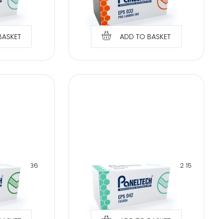
€
2.93
BASKET
ADD TO BASKET
ENE EPS 036
PANELTECH POLYSTYRENE EPS 042 15
OR SUPER
CM FACADE
€
3.75