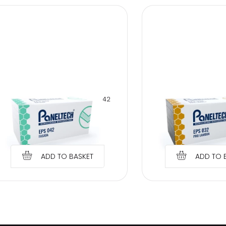
PANELTECH POLYSTYRENE EPS 042
PANELTECH POLYSTYRE
5CM FACADE
CM PRO LA
€
1.34
€
4.20
ADD TO BASKET
ADD TO 