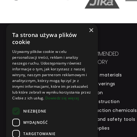
×
Ta strona używa plików
cookie
Używamy plików cookie w celu
IN SHORT
RECOMMENDED
personalizacji treści, reklam i analizy
CATEGORY
naszego ruchu. Udostępniamy również
Home
informacje o tym, jak korzystasz z naszej
Building materials
witryny, naszym partnerom reklamowym i
About Us
analitycznym, którzy mogą łączyć je z
Roof coverings
Product
innymi informacjami, które im przekazałeś
lub które zebrali w wyniku korzystania przez
Insulation
Brand
Ciebie z ich usług.
Dowiedz się więcej
Dry construction
Tool Rental
Construction chemicals
Contact
NIEZBĘDNE
Health and safety tools
WYDAJNOŚĆ
and supplies
TARGETOWANIE