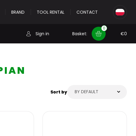
BRAND
TOOL RENTAL
CONTACT
0
Sign in
Basket:
€
0
Basket
PIAN
×
info:
Your basket is empty!
BY DEFAULT
Sort by
?
Change password.
 in