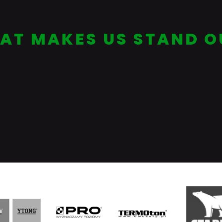
AT MAKES US STAND O