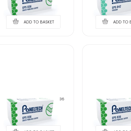
€
2.36
€
2.53
ADD TO BASKET
ADD TO 
PANELTECH POLYSTYRENE EPS 036
PANELTECH POLYSTYR
80 CM ROOF FLOOR SUPER
10 CM ROOF FLO
€
3.14
€
3.46