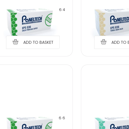
PANELTECH POLYSTYRENE EPS 036 4
PANELTECH POLYSTYRE
CM ROOF FLOOR SUPER
CM TERRA AQU
€
1.48
€
1.94
ADD TO BASKET
ADD TO 
PANELTECH POLYSTYRENE EPS 036 6
PANELTECH POLYSTYRE
CM ROOF FLOOR SUPER
CM FACA