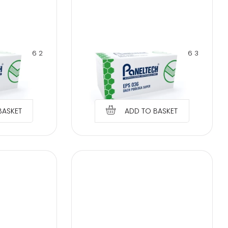
 up
NE EPS 036 2
PANELTECH POLYSTYRENE EPS 036 3
 SUPER
CM ROOF FLOOR SUPER
€
1.04
BASKET
ADD TO BASKET