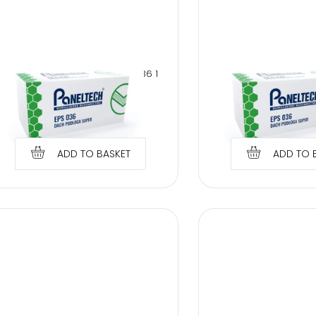
Sign
PANELTECH POLYSTYRENE EPS 036 1
PANELTECH POLYSTYRE
CM ROOF FLOOR SUPER
CM ROOF FLOOR
€
0.34
€
0.79
ADD TO BASKET
ADD TO 