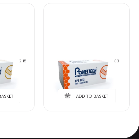
NE EPS 032 15
PANELTECH POLYSTYRENE EPS 033
MBDA
20CM PRO LAMBDA EKO
€
5.59
BASKET
ADD TO BASKET