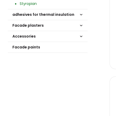
Styropian
adhesives for thermal insulation
Facade plasters
Accessories
Facade paints