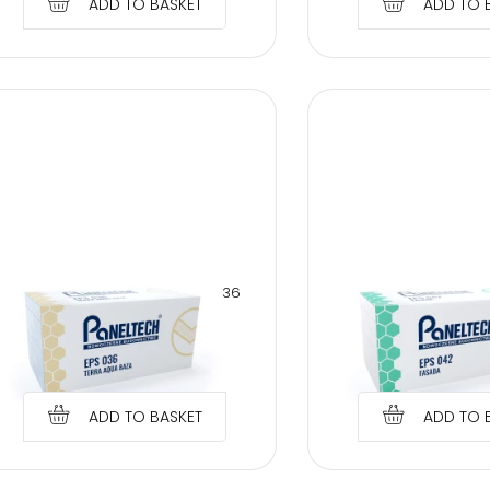
ADD TO BASKET
ADD TO 
PANELTECH POLYSTYRENE EPS 036
PANELTECH POLYSTYR
10 CM TERRA AQUA BASE
20 CM FAC
€
3.89
€
5.00
ADD TO BASKET
ADD TO 