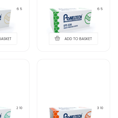
NE EPS 036 5
PANELTECH POLYSTYRENE EPS 036 5
A BASE
CM ROOF FLOOR SUPER
€
1.97
BASKET
ADD TO BASKET
NE EPS 042 10
PANELTECH POLYSTYRENE EPS 033 10
DE
CM PRO LAMBDA EKO