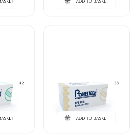
BASKET
ADD TO BASKET
ENE EPS 042
PANELTECH POLYSTYRENE EPS 036
ADE
15CM TERRA AQUA BASE
€
7.78
BASKET
ADD TO BASKET