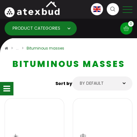
0
PRODUCT CATEGORIES
Basket
Bituminous masses
BITUMINOUS MASSES
×
info:
Your basket is empty!
BY DEFAULT
Sort by