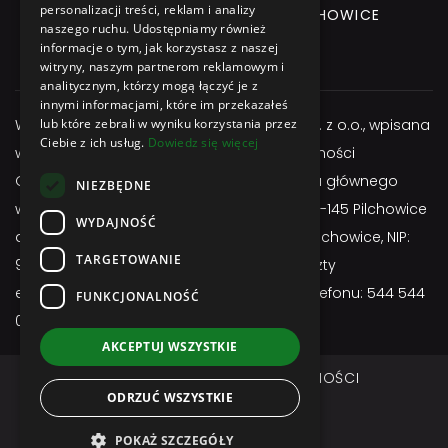
personalizacji treści, reklam i analizy
GLIWICKA 3 Street, 44-145 PILCHOWICE
naszego ruchu. Udostępniamy również
informacje o tym, jak korzystasz z naszej
+48 544 544 064
witryny, naszym partnerom reklamowym i
analitycznym, którzy mogą łączyć je z
innymi informacjami, które im przekazałeś
Właścicielem serwisu jest firma Atexbud Sp. z o.o., wpisana
lub które zebrali w wyniku korzystania przez
Ciebie z ich usług.
Dowiedz się więcej
w Centralnej Ewidencji i Informacji o Działalności
Gospodarczej, posiadającą adres miejsca głównego
NIEZBĘDNE
wykonywania działalności: ul. Gliwicka 3; 44-145 Pilchowice
WYDAJNOŚĆ
adres do doręczeń: ul. Gliwicka 3; 44-145 Pilchowice, NIP:
TARGETOWANIE
9691657255, REGON: 524963750, adres poczty
elektronicznej:
sklep@atexbud.pl
, numer telefonu: 544 544
FUNKCJONALNOŚĆ
064
AKCEPTUJ WSZYSTKIE
REGULAMIN
POLITYKA PRYWATNOŚCI
ODRZUĆ WSZYSTKIE
DOSTAWA I PŁATNOŚĆ
Copyright © ATEXBUD
POKAŻ SZCZEGÓŁY