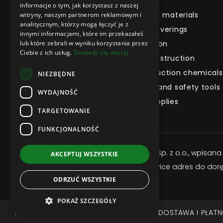
Home
informacje o tym, jak korzystasz z naszej
Building materials
witryny, naszym partnerom reklamowym i
About Us
analitycznym, którzy mogą łączyć je z
Roof coverings
Product
innymi informacjami, które im przekazałeś
lub które zebrali w wyniku korzystania przez
Insulation
Brand
Ciebie z ich usług.
Dowiedz się więcej
Dry construction
Tool Rental
Construction chemicals
Contact
NIEZBĘDNE
Health and safety tools
WYDAJNOŚĆ
and supplies
TARGETOWANIE
FUNKCJONALNOŚĆ
Właścicielem serwisu jest firma Atexbud Sp. z o.o., wpisa
AKCEPTUJ WSZYSTKIE
działalności: ul. Gliwicka 3; 44-145 Pilchowice adres do dor
ODRZUĆ WSZYSTKIE
numer telefonu: 544 544 064
POKAŻ SZCZEGÓŁY
REGULAMIN
POLITYKA PRYWATNOŚCI
DOSTAWA I PŁAT