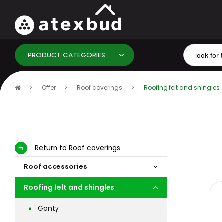
PRODUCT CATEGORIES
Home
Offer
Roof coverings
Roofing felt and shingles
page
Return to Roof coverings
Roof accessories
Roofing felt and shingles
Gonty