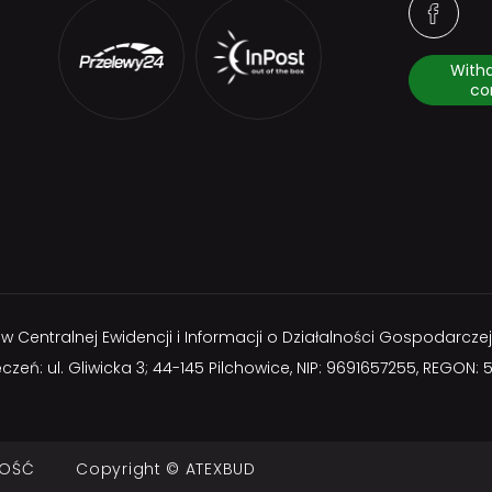
With
co
na w Centralnej Ewidencji i Informacji o Działalności Gospoda
ęczeń: ul. Gliwicka 3; 44-145 Pilchowice, NIP: 9691657255, REGON
NOŚĆ
Copyright © ATEXBUD