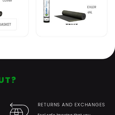
op cover
ASPHALT ROOFING FELT NEXLER
6
W/400 15M2 TRADITIONAL
€
21.10
BASKET
UT?
RETURNS AND EXCHANGES