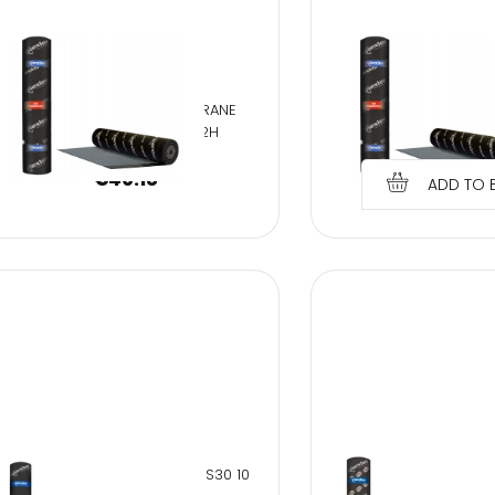
NEXLER PREMIUM PYE
ROOFING F
HEAT SEAL ROOFING MEMBRANE
€
38.7
NEXLER PJ PYE PV250 S52H
€
40.18
ADD TO 
NEXLER STANDARD PAPE V60 S30 10
PAPA NEXLER STANDA