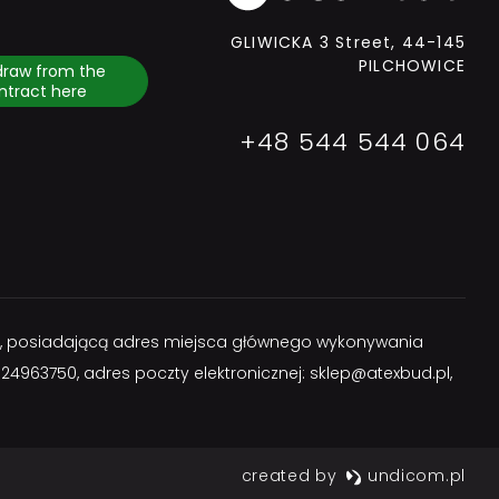
GLIWICKA 3 Street, 44-145
PILCHOWICE
draw from the
ntract here
+48 544 544 064
rczej, posiadającą adres miejsca głównego wykonywania
: 524963750, adres poczty elektronicznej:
sklep@atexbud.pl
,
created by
undicom.pl