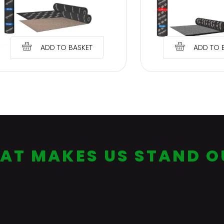
m2 underlay
roll of 7.5 m2 t
€
25.84
€
24.0
ADD TO BASKET
ADD TO 
AT MAKES US STAND O