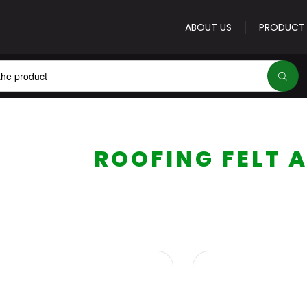
ABOUT US
PRODUCT
E-mail address
*
ROOFING FELT 
Password
*
Forgot your password
Sign