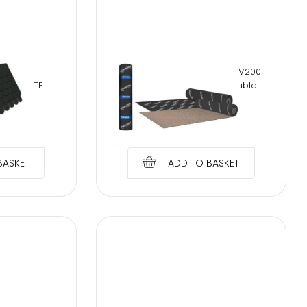
 up
PAPA NEXLER Medium PYE PV200
 GRAPHITE
S40, roll 7.5 m2 heat sealable
package
underlay
€
42.40
BASKET
ADD TO BASKET