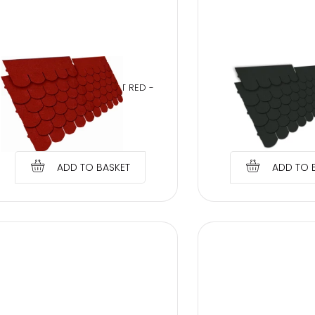
Sign
IZOHAN GONT 800 CARPET RED -
IZOHAN GONT 800
3m2/package
CARPET - 3m2/
€
21.91
€
21.91
ADD TO BASKET
ADD TO 