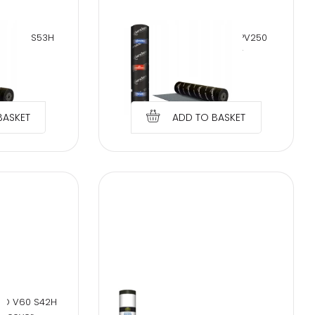
 PV250 S53H
PAPA NEXLER MEDIUM PYE PV250
ELT
S52H 6m2 top cover
2
€
33.46
BASKET
ADD TO BASKET
RD V60 S42H