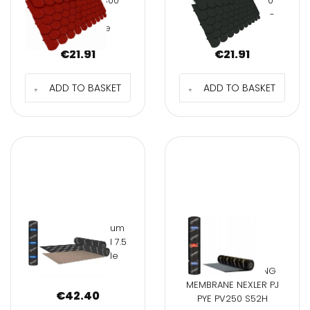
IZOHAN GONT 800
IZOHAN GONT 800
CARPET RED -
GRAPHITE CARPET -
3m2/package
3m2/package
€
21.91
€
21.91
ADD TO BASKET
ADD TO BASKET
PAPA NEXLER Medium
PYE PV200 S40, roll 7.5
m2 heat sealable
underlay
HEAT SEAL ROOFING
MEMBRANE NEXLER PJ
€
42.40
PYE PV250 S52H