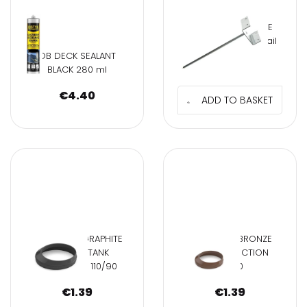
CALENDAR BALANCE
SUPPORT 40xmm Nail
DB DECK SEALANT
€
0.60
BLACK 280 ml
€
4.40
ADD TO BASKET
BRYZA PVC GRAPHITE
BRYZA PVC BRONZE
SETTLING TANK
SUMP REDUCTION
REDUCTION 110/90
110/90
€
1.39
€
1.39