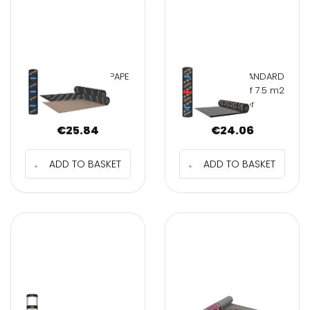
NEXLER STANDARD PAPE
PAPA NEXLER STANDARD
V60 S30 10 m2
V60 S42H roll of 7.5 m2
underlay
top cover
€
25.84
€
24.06
ADD TO BASKET
ADD TO BASKET
VENTUS ROOF