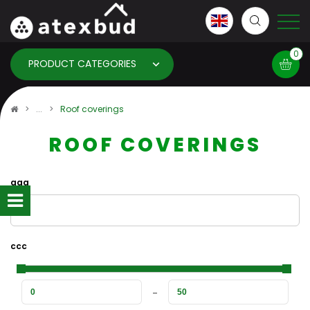
0
PRODUCT CATEGORIES
Basket
Roof coverings
ROOF COVERINGS
×
info:
Your basket is empty!
aaa
ccc