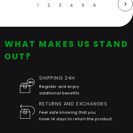
1
2
3
4
5
6
(Current)
Last
Next
WHAT MAKES US STAND
OUT?
SHIPPING 24H
Register and enjoy
additional benefits.
RETURNS AND EXCHANGES
Feel safe knowing that you
have 14 days to return the product.