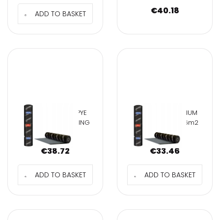
€
40.18
ADD TO BASKET
NEXLER PREMIUM PYE
PAPA NEXLER MEDIUM
PV250 S53H ROOFING
PYE PV250 S52H 6m2
FELT
top cover
€
38.72
€
33.46
ADD TO BASKET
ADD TO BASKET