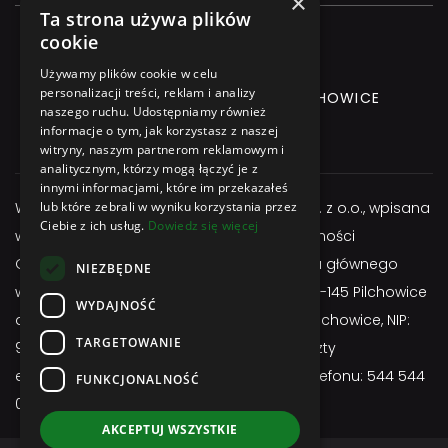
×
Ta strona używa plików
cookie
Używamy plików cookie w celu
personalizacji treści, reklam i analizy
GLIWICKA 3 Street, 44-145 PILCHOWICE
naszego ruchu. Udostępniamy również
informacje o tym, jak korzystasz z naszej
+48 544 544 064
witryny, naszym partnerom reklamowym i
analitycznym, którzy mogą łączyć je z
innymi informacjami, które im przekazałeś
Właścicielem serwisu jest firma Atexbud Sp. z o.o., wpisana
lub które zebrali w wyniku korzystania przez
Ciebie z ich usług.
Dowiedz się więcej
w Centralnej Ewidencji i Informacji o Działalności
Gospodarczej, posiadającą adres miejsca głównego
NIEZBĘDNE
wykonywania działalności: ul. Gliwicka 3; 44-145 Pilchowice
WYDAJNOŚĆ
adres do doręczeń: ul. Gliwicka 3; 44-145 Pilchowice, NIP:
TARGETOWANIE
9691657255, REGON: 524963750, adres poczty
elektronicznej:
sklep@atexbud.pl
, numer telefonu: 544 544
FUNKCJONALNOŚĆ
064
AKCEPTUJ WSZYSTKIE