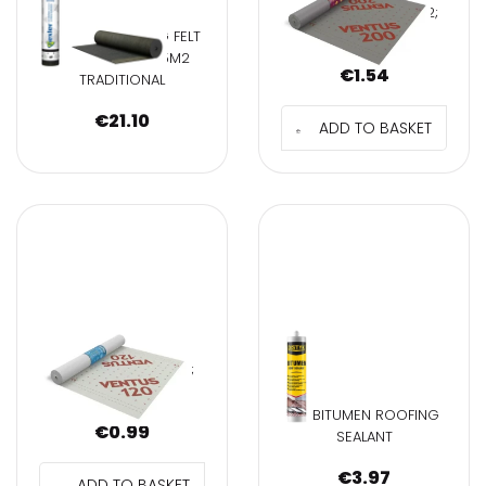
MEMBRANE 200g/m2;
1,5x50m
ASPHALT ROOFING FELT
NEXLER W/400 15M2
€
1.54
TRADITIONAL
€
21.10
ADD TO BASKET
VENTUS ROOF
MEMBRANE 120g/m2;
1,5x50m
DB BITUMEN ROOFING
€
0.99
SEALANT
€
3.97
ADD TO BASKET