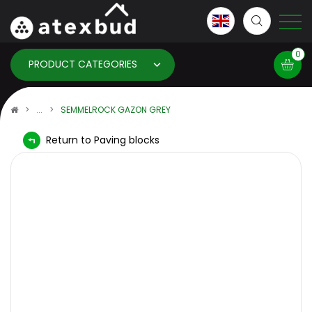
0
PRODUCT CATEGORIES
Basket
SEMMELROCK GAZON GREY
Return to Paving blocks
×
info:
Your basket is empty!