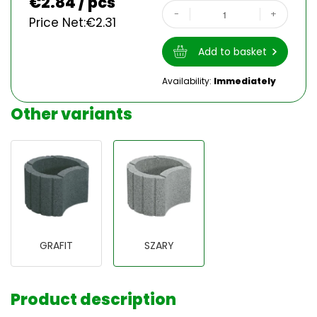
€
2.84 / pcs
-
+
Price Net:
€
2.31
Add to basket
Availability:
Immediately
Other variants
GRAFIT
SZARY
Product description