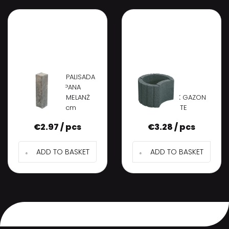
SEMMELROCK PALISADA
MISTO ŁUPANA
GRANITOWY MELANŻ
SEMMELROCK GAZON
9/9/36 cm
GRAPHITE
€
2.97 / pcs
€
3.28 / pcs
ADD TO BASKET
ADD TO BASKET