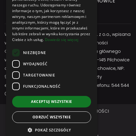
GLIWICKA 3 Street, 44-145 PILCHOWICE
naszego ruchu. Udostępniamy również
informacje o tym, jak korzystasz z naszej
+48 544 544 064
witryny, naszym partnerom reklamowym i
analitycznym, którzy mogą łączyć je z
innymi informacjami, które im przekazałeś
Właścicielem serwisu jest firma Atexbud Sp. z o.o., wpisana
lub które zebrali w wyniku korzystania przez
Ciebie z ich usług.
Dowiedz się więcej
w Centralnej Ewidencji i Informacji o Działalności
Gospodarczej, posiadającą adres miejsca głównego
NIEZBĘDNE
wykonywania działalności: ul. Gliwicka 3; 44-145 Pilchowice
WYDAJNOŚĆ
adres do doręczeń: ul. Gliwicka 3; 44-145 Pilchowice, NIP:
TARGETOWANIE
9691657255, REGON: 524963750, adres poczty
elektronicznej:
sklep@atexbud.pl
, numer telefonu: 544 544
FUNKCJONALNOŚĆ
064
AKCEPTUJ WSZYSTKIE
REGULAMIN
POLITYKA PRYWATNOŚCI
ODRZUĆ WSZYSTKIE
DOSTAWA I PŁATNOŚĆ
Copyright © ATEXBUD
POKAŻ SZCZEGÓŁY