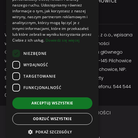
GLIWICKA 3 Street, 44-145 PILCHOWICE
naszego ruchu. Udostępniamy również
informacje o tym, jak korzystasz z naszej
+48 544 544 064
witryny, naszym partnerom reklamowym i
analitycznym, którzy mogą łączyć je z
innymi informacjami, które im przekazałeś
Właścicielem serwisu jest firma Atexbud Sp. z o.o., wpisana
lub które zebrali w wyniku korzystania przez
Ciebie z ich usług.
Dowiedz się więcej
w Centralnej Ewidencji i Informacji o Działalności
Gospodarczej, posiadającą adres miejsca głównego
NIEZBĘDNE
wykonywania działalności: ul. Gliwicka 3; 44-145 Pilchowice
WYDAJNOŚĆ
adres do doręczeń: ul. Gliwicka 3; 44-145 Pilchowice, NIP:
TARGETOWANIE
9691657255, REGON: 524963750, adres poczty
elektronicznej:
sklep@atexbud.pl
, numer telefonu: 544 544
FUNKCJONALNOŚĆ
064
AKCEPTUJ WSZYSTKIE
REGULAMIN
POLITYKA PRYWATNOŚCI
ODRZUĆ WSZYSTKIE
DOSTAWA I PŁATNOŚĆ
Copyright © ATEXBUD
POKAŻ SZCZEGÓŁY