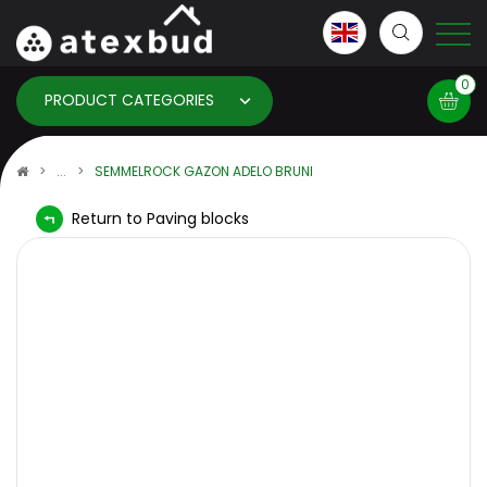
0
PRODUCT CATEGORIES
Basket
SEMMELROCK GAZON ADELO BRUNI
Return to Paving blocks
×
info:
Your basket is empty!