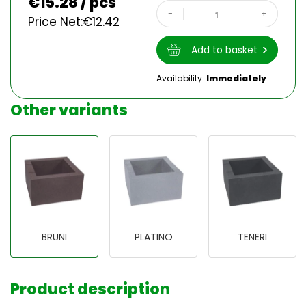
€
15.28 / pcs
-
+
Price Net:
€
12.42
Add to basket
Availability:
Immediately
Other variants
BRUNI
PLATINO
TENERI
Product description