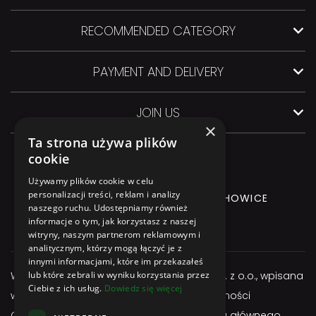
RECOMMENDED CATEGORY
PAYMENT AND DELIVERY
JOIN US
×
Ta strona używa plików
cookie
Używamy plików cookie w celu
personalizacji treści, reklam i analizy
GLIWICKA 3 Street, 44-145 PILCHOWICE
naszego ruchu. Udostępniamy również
informacje o tym, jak korzystasz z naszej
+48 544 544 064
witryny, naszym partnerom reklamowym i
analitycznym, którzy mogą łączyć je z
innymi informacjami, które im przekazałeś
Właścicielem serwisu jest firma Atexbud Sp. z o.o., wpisana
lub które zebrali w wyniku korzystania przez
Ciebie z ich usług.
Dowiedz się więcej
w Centralnej Ewidencji i Informacji o Działalności
Gospodarczej, posiadającą adres miejsca głównego