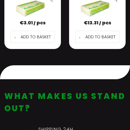
STYRODUR XPS 300 FL
STYRODUR XPS 300 FL
FINNFOAM 3CM
FINNFOAM 12CM
(585x1235mm)
(585x1235mm)
€
3.01 / pcs
€
13.31 / pcs
ADD TO BASKET
ADD TO BASKET
WHAT MAKES US STAND
OUT?
SHIPPING 24H