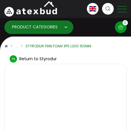
0
PRODUCT CATEGORIES
Basket
STYRODUR FINN FOAM XPS L300 150MM
Return to Styrodur
×
info:
Your basket is empty!