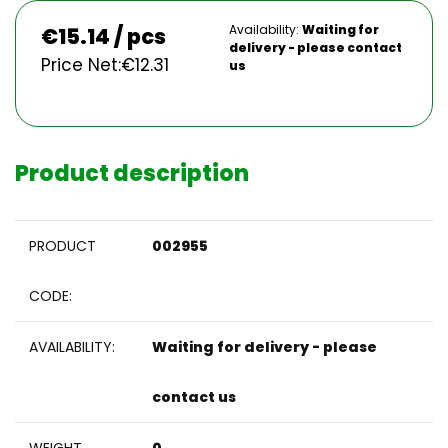
Availability:
Waiting for
€
15.14 / pcs
delivery - please contact
Price Net:
€
12.31
us
Product description
PRODUCT
002955
CODE:
AVAILABILITY:
Waiting for delivery - please
contact us