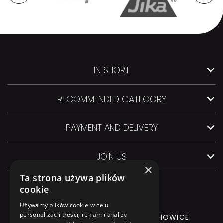
IN SHORT
RECOMMENDED CATEGORY
PAYMENT AND DELIVERY
JOIN US
×
Ta strona używa plików
cookie
Używamy plików cookie w celu
personalizacji treści, reklam i analizy
GLIWICKA 3 Street, 44-145 PILCHOWICE