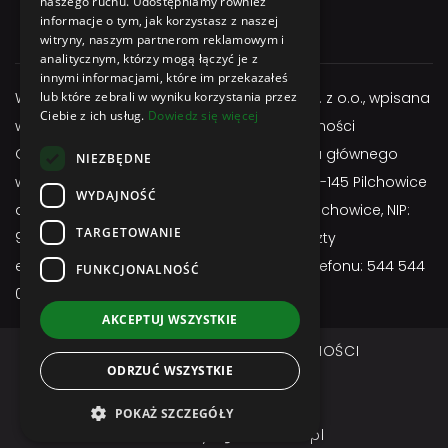
naszego ruchu. Udostępniamy również
informacje o tym, jak korzystasz z naszej
+48 544 544 064
witryny, naszym partnerom reklamowym i
analitycznym, którzy mogą łączyć je z
innymi informacjami, które im przekazałeś
Właścicielem serwisu jest firma Atexbud Sp. z o.o., wpisana
lub które zebrali w wyniku korzystania przez
Ciebie z ich usług.
Dowiedz się więcej
w Centralnej Ewidencji i Informacji o Działalności
Gospodarczej, posiadającą adres miejsca głównego
NIEZBĘDNE
wykonywania działalności: ul. Gliwicka 3; 44-145 Pilchowice
WYDAJNOŚĆ
adres do doręczeń: ul. Gliwicka 3; 44-145 Pilchowice, NIP:
TARGETOWANIE
9691657255, REGON: 524963750, adres poczty
elektronicznej:
sklep@atexbud.pl
, numer telefonu: 544 544
FUNKCJONALNOŚĆ
064
AKCEPTUJ WSZYSTKIE
REGULAMIN
POLITYKA PRYWATNOŚCI
ODRZUĆ WSZYSTKIE
DOSTAWA I PŁATNOŚĆ
Copyright © ATEXBUD
POKAŻ SZCZEGÓŁY
created by
undicom.pl