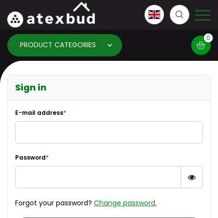
0
PRODUCT CATEGORIES
Basket
Sign in
×
info:
Your basket is empty!
E-mail address
*
Password
*
Forgot your password?
Change password.